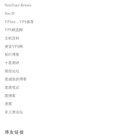
NextTrace Review
Test IP
VPStry – VPS推荐
VPS精选网
主机百科
便宜VPS网
初行博客
十星测评
屌丝论坛
老咸鱼的博客
老唐笔记
萌博客
虎窝
非人类论坛
博友链接