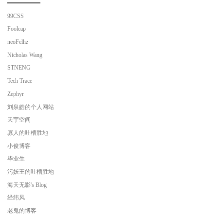
99CSS
Fooleap
neoFelhz
Nicholas Wang
STNENG
Tech Trace
Zephyr
刘泉皓的个人网站
天宇空间
寡人的吐槽胜地
小俊博客
毕业生
污妖王的吐槽胜地
海天无影's Blog
经纬风
老鬼的博客