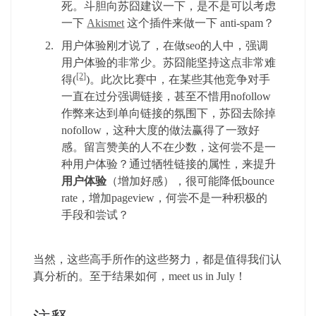
死。斗胆向苏囧建议一下，是不是可以考虑
一下
Akismet
这个插件来做一下 anti-spam？
用户体验刚才说了，在做seo的人中，强调
用户体验的非常少。苏囧能坚持这点非常难
[2]
得(
)。此次比赛中，在某些其他竞争对手
一直在过分强调链接，甚至不惜用nofollow
作弊来达到单向链接的氛围下，苏囧去除掉
nofollow，这种大度的做法赢得了一致好
感。留言赞美的人不在少数，这何尝不是一
种用户体验？通过牺牲链接的属性，来提升
用户体验
（增加好感），很可能降低bounce
rate，增加pageview，何尝不是一种积极的
手段和尝试？
当然，这些高手所作的这些努力，都是值得我们认
真分析的。至于结果如何，meet us in July！