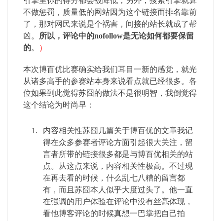
引擎里你的得分都会被降低；另外，搜索引擎就算
不做惩罚，质量低的网站因为这个链接而排名靠前
了，那对网民来说是个祸害，间接的站长就成了帮
凶。
所以，评论中的nofollow是无论如何都要保留
的
。
）
本次博百优比赛确实给我们耳目一新的感觉，就光
从诸多高手的参赛站本身来说看点就已经很多。各
位如果到此觉得苏囧的做法不是很明智，我倒觉得
这个结论为时尚早：
内容相关性苏囧几篇关于博百优的文章我记
得在众多参赛者评论方面引起很大关注，留
言者所带的链接很多都是与博百优相关的站
点。从这点来说，内容相关性极高。不过现
在再去看的时候，什么乱七八糟的留言都
有，而且苏囧本人似乎大度过头了。他一直
在强调的
用户体验
在评论中没有丝毫体现，
看他博客评论的时候真想一巴掌把自己拍