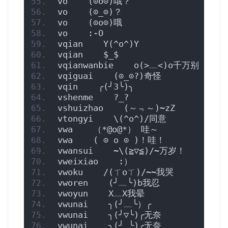
vo    (⊙o⊙)哦？
vo    (⊙_⊙)？
vo    (⊙o⊙)哦
vo    :-O
vqian    Y(^o^)Y
vqian    $_$
vqianwanbie    o(>﹏<)o千万别
vqiguai    (⊙_⊙?)奇怪
vqin    ╭(╯3╰)╮
vshenme    ?_?
vshuizhao    (～﹃～)~zZ
vtongyi    \(^o^)/同意
vwa    （*@ο@*） 哇～
vwa    ( ⊙ o ⊙ )！哇！
vwansui    ~\(≧▽≦)/~万岁！
vweixiao    :）
vwoku    /(ㄒoㄒ)/~~我哭
vworen    (╯﹏╰)b我忍
vwoyun    X﹏X我晕
vwunai    ╮(╯﹏╰）╭
vwunai    ╮(╯▽╰)╭无奈
vwunai    ╮(╯_╰)╭无奈