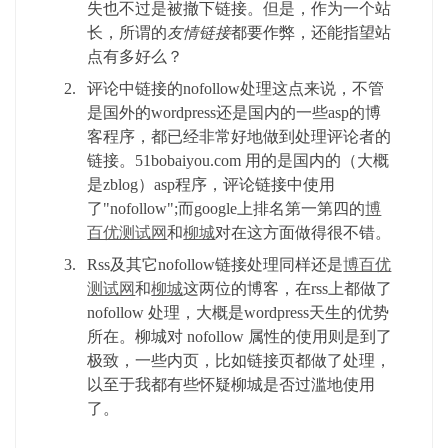
失也不过是被撤下链接。但是，作为一个站
长，所谓的
友情链接
都要作弊，还能指望站
点有多好么？
评论中链接的nofollow处理这点来说，不管
是国外的wordpress还是国内的一些asp的博
客程序，都已经非常好地做到处理评论者的
链接。51bobaiyou.com 用的是国内的（大概
是zblog）asp程序，评论链接中使用
了"nofollow";而google上排名第一第四的
博
百优测试网
和
柳城
对在这方面做得很不错。
Rss及其它nofollow链接处理同样还是
博百优
测试网
和
柳城
这两位的博客，在rss上都做了
nofollow 处理，大概是wordpress天生的优势
所在。柳城对 nofollow 属性的使用则是到了
极致，一些内页，比如链接页都做了处理，
以至于我都有些怀疑柳城是否过滥地使用
了。