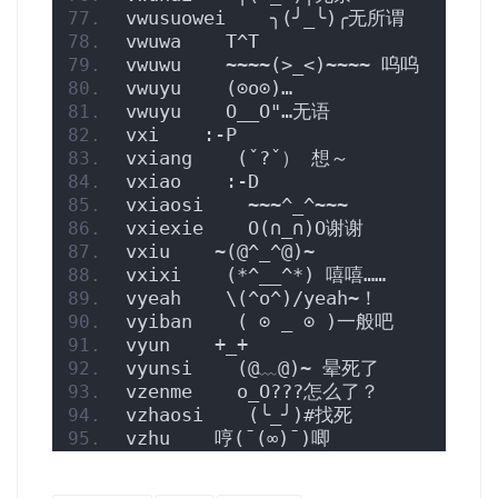
vwusuowei    ╮(╯_╰)╭无所谓
vwuwa    T^T
vwuwu    ~~~~(>_<)~~~~ 呜呜
vwuyu    (⊙o⊙)…
vwuyu    O__O"…无语
vxi    :-P
vxiang    (ˇ?ˇ） 想～
vxiao    :-D
vxiaosi    ~~~^_^~~~ 
vxiexie    O(∩_∩)O谢谢
vxiu    ~(@^_^@)~
vxixi    (*^__^*) 嘻嘻……
vyeah    \(^o^)/yeah~！
vyiban    ( ⊙ _ ⊙ )一般吧
vyun    +_+
vyunsi    (@﹏@)~ 晕死了
vzenme    o_O???怎么了？
vzhaosi    (╰_╯)#找死
vzhu    哼(ˉ(∞)ˉ)唧