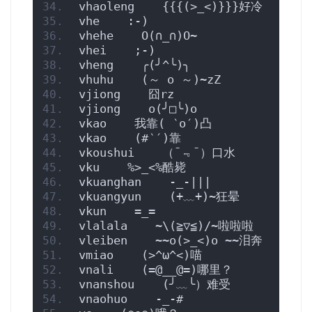
vhaoleng    {{{(>_<)}}}好冷
vhe    :-)
vhehe    O(∩_∩)O~
vhei    ;-)
vheng    ╭(╯^╰)╮
vhuhu    (～ o ～)~zZ
vjiong    囧rz
vjiong    o(╯□╰)o
vkao    我靠( ‵o′)凸
vkao    (#‵′)靠
vkoushui    （ˉ﹃ˉ）口水
vku    %>_<%酷毙
vkuanghan    -_-|||
vkuangyun    (+﹏+)~狂晕
vkun    =_=
vlalala    ~\(≧▽≦)/~啦啦啦
vleiben    ~~o(>_<)o ~~泪奔
vmiao    (>^ω^<)喵
vnali    (=@__@=)哪里？
vnanshou    (╯﹏╰）难受
vnaohuo    -_-#