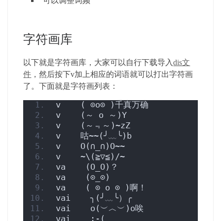
可以调整词频
字符画库
以下就是字符画库，大家可以自行下载导入
dis文
件
，然后按下v加上相应的词语就可以打出字符画
了。下面就是字符画列表：
v    ( ⊙o⊙ )千真万确
v    (～ o ～)Y
v    (～﹃～)~zZ
v    咕~~(╯﹏╰)b
v    O(∩_∩)O~~
v    ~\(≧▽≦)/~
va    (O_O)？
va    (⊙_⊙)
va    ( ⊙ o ⊙ )啊！
vai    ╮(╯﹏╰）╭
vai    o(︶︿︶)o唉
vai    :-(