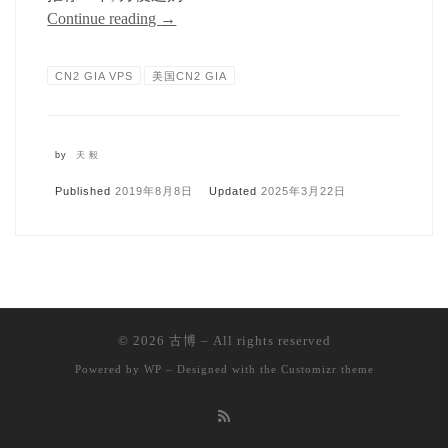
Continue reading
→
CN2 GIA VPS
美国CN2 GIA
by
天毅
Published
2019年8月8日
Updated
2025年3月22日
© 2026
古博
– All rights reserved
Powered by
WP
– Designed with the
Customizr theme