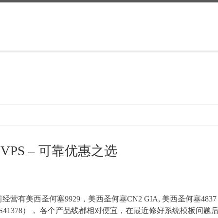
路VPS – 可靠优惠之选
营有美西圣何塞9929，美西圣何塞CN2 GIA, 美西圣何塞483
路（AS41378）， 各个产品线都相对便宜，在最近修好系统模板