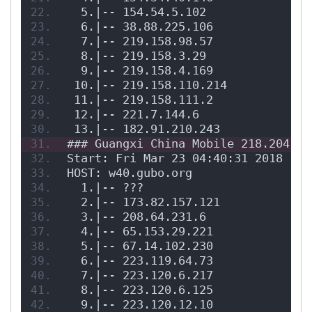
  5.|-- 154.54.5.102               
  6.|-- 38.88.225.106              
  7.|-- 219.158.98.57             1
  8.|-- 219.158.3.29               
  9.|-- 219.158.4.169              
 10.|-- 219.158.110.214           1
 11.|-- 219.158.111.2             2
 12.|-- 221.7.144.6               2
 13.|-- 182.91.210.243            2
### Guangxi China Mobile 218.204.38
Start: Fri Mar 23 04:40:31 2018
HOST: w40.gubo.org                L
  1.|-- ???                       1
  2.|-- 173.82.157.121             
  3.|-- 208.64.231.6               
  4.|-- 65.153.29.221              
  5.|-- 67.14.102.230              
  6.|-- 223.119.64.73              
  7.|-- 223.120.6.217              
  8.|-- 223.120.6.125              
  9.|-- 223.120.12.10              