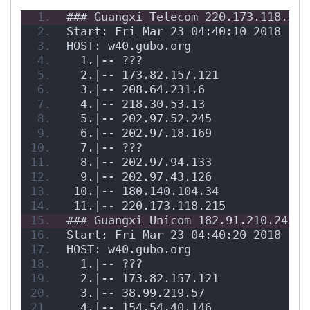
### Guangxi Telecom 220.173.118.215
Start: Fri Mar 23 04:40:10 2018
HOST: w40.gubo.org                L
  1.|-- ???                       1
  2.|-- 173.82.157.121             
  3.|-- 208.64.231.6               
  4.|-- 218.30.53.13               
  5.|-- 202.97.52.245              
  6.|-- 202.97.18.169              
  7.|-- ???                       1
  8.|-- 202.97.94.133              
  9.|-- 202.97.43.126              
 10.|-- 180.140.104.34            9
 11.|-- 220.173.118.215           1
### Guangxi Unicom 182.91.210.243##
Start: Fri Mar 23 04:40:20 2018
HOST: w40.gubo.org                L
  1.|-- ???                       1
  2.|-- 173.82.157.121             
  3.|-- 38.99.219.57               
  4.|-- 154.54.40.146              